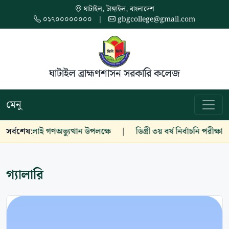
ঘাটাইল, টাঙ্গাইল, বাংলাদেশ
০১৭০০০০০০০০
|
gbgcollege@gmail.com
ঘাটাইল ব্রাহ্মণশাসন সরকারি কলেজ
মেনু
আগস্ট জুলাই গণঅভ্যুত্থান উপলক্ষে
সর্বশেষ:
|
ডিগ্রী ৩য় বর্ষ নির্বাচনি পরীক্ষা ২০
গ্যালারি