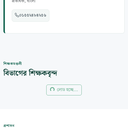
প্রভাষক, বাংলা
০১৫৫২৪৮৪২৫৬
শিক্ষকমণ্ডলী
বিভাগের শিক্ষকবৃন্দ
লোড হচ্ছে...
প্রশাসন