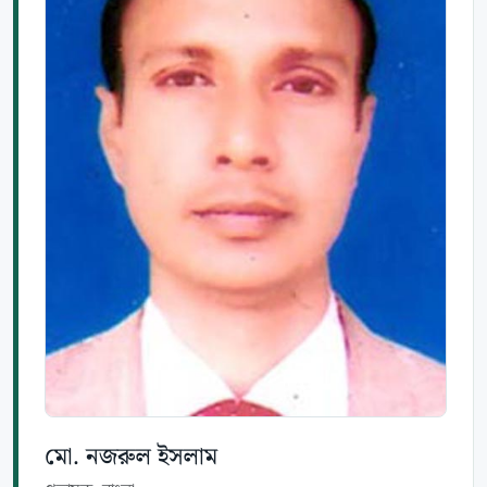
মো. নজরুল ইসলাম