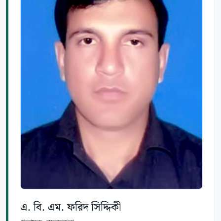
এ. বি. এম. ফরিদ সিদ্দিকী