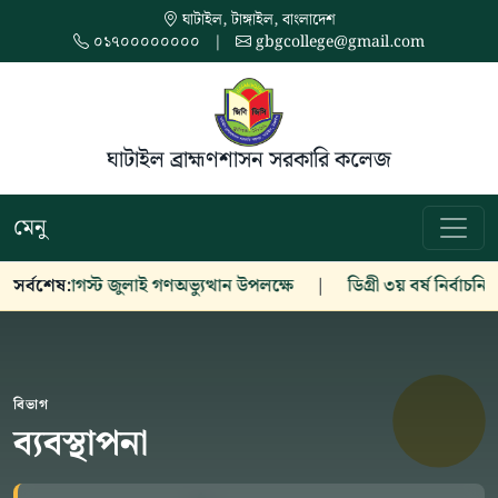
ঘাটাইল, টাঙ্গাইল, বাংলাদেশ
০১৭০০০০০০০০
|
gbgcollege@gmail.com
ঘাটাইল ব্রাহ্মণশাসন সরকারি কলেজ
মেনু
সর্বশেষ:
৫ আগস্ট জুলাই গণঅভ্যুত্থান উপলক্ষে
|
ডিগ্রী ৩য় বর্ষ নির্বাচনি পর
বিভাগ
ব্যবস্থাপনা