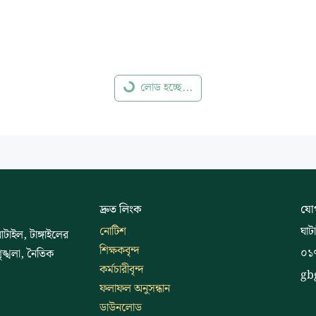
লোড হচ্ছে...
দ্রুত লিংক
যো
নোটিশ
ঘাট
টাইল, টাঙ্গাইলের
শিক্ষকবৃন্দ
০১
শৃঙ্খলা, নৈতিক
কর্মচারীবৃন্দ
gb
ফলাফল অনুসন্ধান
ডাউনলোড