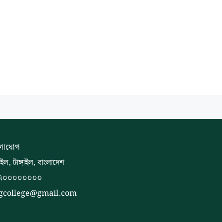
গাযোগ
াইল, টাঙ্গাইল, বাংলাদেশ
৭০০০০০০০০
gcollege@gmail.com